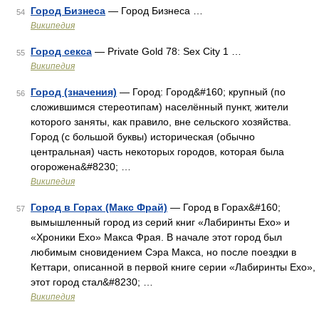
Город Бизнеса
— Город Бизнеса …
54
Википедия
Город секса
— Private Gold 78: Sex City 1 …
55
Википедия
Город (значения)
— Город: Город&#160; крупный (по
56
сложившимся стереотипам) населённый пункт, жители
которого заняты, как правило, вне сельского хозяйства.
Город (с большой буквы) историческая (обычно
центральная) часть некоторых городов, которая была
огорожена&#8230; …
Википедия
Город в Горах (Макс Фрай)
— Город в Горах&#160;
57
вымышленный город из серий книг «Лабиринты Ехо» и
«Хроники Ехо» Макса Фрая. В начале этот город был
любимым сновидением Сэра Макса, но после поездки в
Кеттари, описанной в первой книге серии «Лабиринты Ехо»,
этот город стал&#8230; …
Википедия