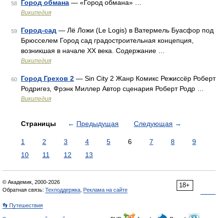
Город обмана
— «Город обмана» …
58
Википедия
Город-сад
— Лё Ложи (Le Logis) в Ватермель Буасфор под
59
Брюсселем Город сад градостроительная концепция,
возникшая в начале XX века. Содержание …
Википедия
Город Грехов 2
— Sin City 2 Жанр Комикс Режиссёр Роберт
60
Родригез, Фрэнк Миллер Автор сценария Роберт Родр …
Википедия
Страницы
←
Предыдущая
Следующая
→
1
2
3
4
5
6
7
8
9
10
11
12
13
© Академик, 2000-2026
18+
Обратная связь:
Техподдержка
,
Реклама на сайте
👣 Путешествия