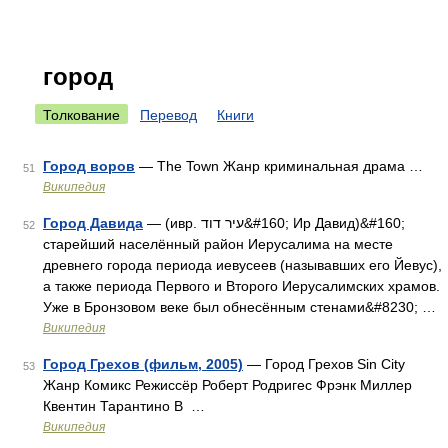
город
Толкование
Перевод
Книги
Город воров
— The Town Жанр криминальная драма …
51
Википедия
Город Давида
— (ивр. עיר דוד‎&#160; Ир Давид)&#160;
52
старейший населённый район Иерусалима на месте
древнего города периода иевусеев (называвших его Йевус),
а также периода Первого и Второго Иерусалимских храмов.
Уже в Бронзовом веке был обнесённым стенами&#8230; …
Википедия
Город Грехов (фильм, 2005)
— Город Грехов Sin City
53
Жанр Комикс Режиссёр Роберт Родригес Фрэнк Миллер
Квентин Тарантино В …
Википедия